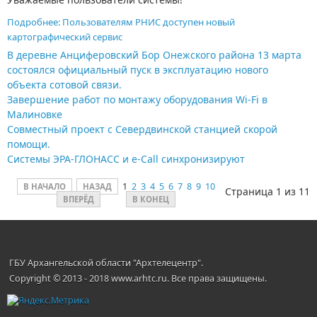
Подробнее: Пользователям РНИС доступен новый
картографический сервис
В деревне Анциферовский Бор Онежского района 13 марта
состоялся официальный пуск в эксплуатацию нового
объекта сотовой связи.
Завершение работ по монтажу оборудования Wi-Fi в
Малиновке
Совместный проект с Севердвинской станцией скорой
помощи.
Системы ЭРА-ГЛОНАСС и e-Call синхронизируют
1
2
3
4
5
6
7
8
9
10
В НАЧАЛО
НАЗАД
Страница 1 из 11
ВПЕРЁД
В КОНЕЦ
ГБУ Архангельской области "Архтелецентр".
Copyright © 2013 - 2018 www.arhtc.ru. Все права защищены.